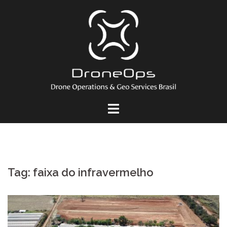
Pular
para
o
conteúdo
Tag:
faixa do infravermelho