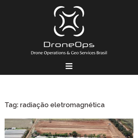
Pular
para
o
conteúdo
Tag:
radiação eletromagnética